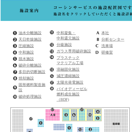
油水分離施設
中和凝集・
本社
中和還元施設
天日乾燥施設
分析センター
分級施設
圧縮施設
洗車場
ガラス専用破砕施設
中和施設
研修室
プラスチック
脱水施設
マテリアル工場
破砕分離施設
溶融固化施設
多目的切断施設
減圧濃縮施設
焼却施設
太陽光発電施設
固形燃料製造施
バイオディーゼル
設
燃料成生施設
破砕処理施設
（BDF)